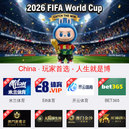
beat365·(中国
区)-官方网站
HangJinHouQi
XingYuan
Commerce co.,