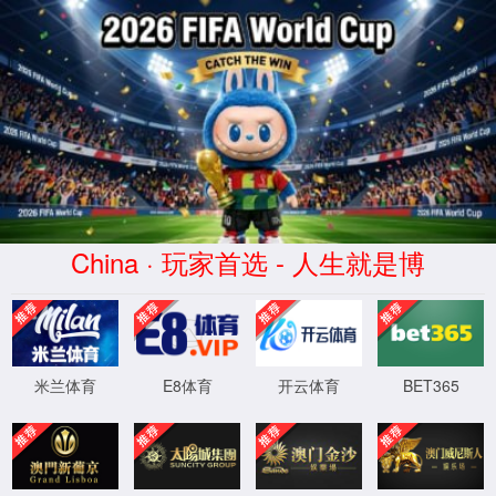
beat365·(中国
区)-官方网站
HangJinHouQi
XingYuan
Commerce co.,