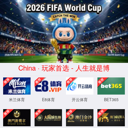
beat365·(中国
区)-官方网站
HangJinHouQi
XingYuan
Commerce co.,