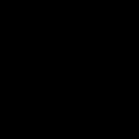
活动
人才
聘信息