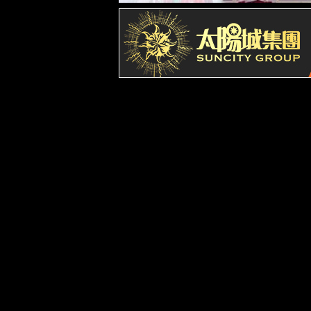
势
定制
产品展示
电机应用