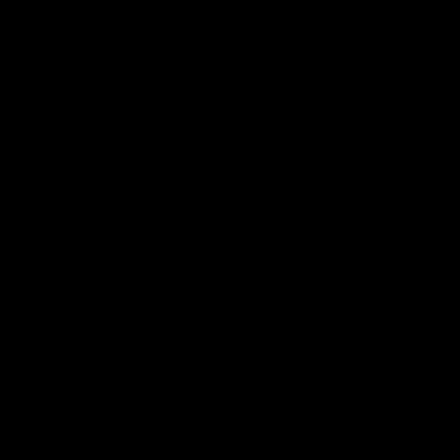
领域
口
承诺