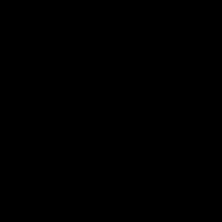
理念
加入