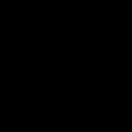
领域
汽
beat3
公示公告