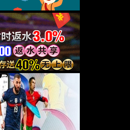
势
产品优