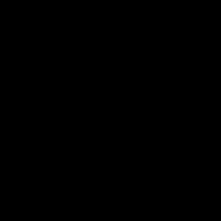
21-0602