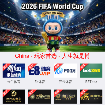
beat365·(中国
区)-官方网站
HangJinHouQi
XingYuan
Commerce co.,