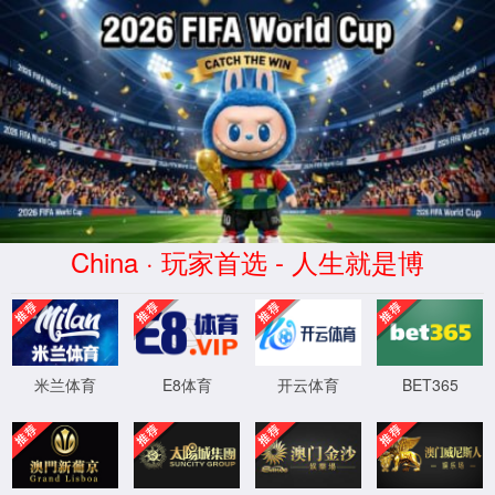
beat365·(中国
区)-官方网站
HangJinHouQi
XingYuan
Commerce co.,