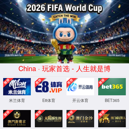
beat365·(中国
区)-官方网站
HangJinHouQi
XingYuan
Commerce co.,